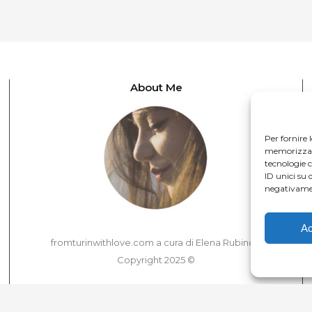
About Me
Per fornire 
memorizzare 
tecnologie 
ID unici su 
negativamen
Ac
fromturinwithlove.com a cura di Elena Rubino –
Copyright 2025 ©